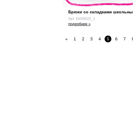
Брюки со складками школьны
Арт. Dd30022_1
подробнее »
«
1
2
3
4
5
6
7