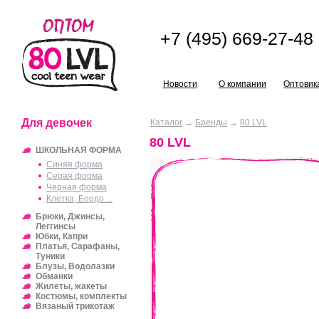
+7 (495) 669-27-48
Новости
О компании
Оптовик
Для девочек
Каталог
→
Бренды
→
80 LVL
80 LVL
ШКОЛЬНАЯ ФОРМА
Синяя форма
Серая форма
Черная форма
Клетка, Бордо ...
Брюки, Джинсы,
Леггинсы
Юбки, Капри
Платья, Сарафаны,
Туники
Блузы, Водолазки
Обманки
Жилеты, жакеты
Костюмы, комплекты
Вязаный трикотаж