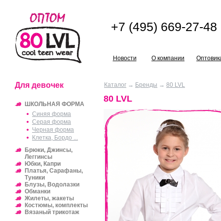
+7 (495) 669-27-48
Новости
О компании
Оптовик
Для девочек
Каталог
→
Бренды
→
80 LVL
80 LVL
ШКОЛЬНАЯ ФОРМА
Синяя форма
Серая форма
Черная форма
Клетка, Бордо ...
Брюки, Джинсы,
Леггинсы
Юбки, Капри
Платья, Сарафаны,
Туники
Блузы, Водолазки
Обманки
Жилеты, жакеты
Костюмы, комплекты
Вязаный трикотаж