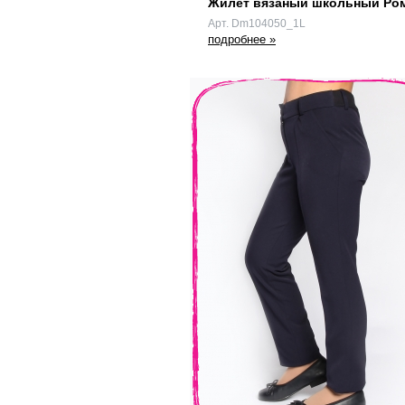
Жилет вязаный школьный Ро
Арт. Dm104050_1L
подробнее »