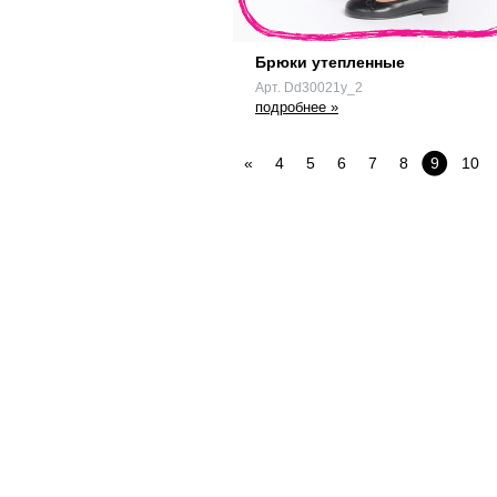
Брюки утепленные
Арт. Dd30021y_2
подробнее »
«
4
5
6
7
8
9
10