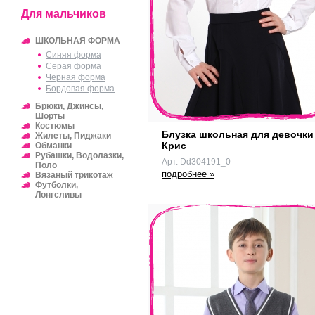
Для мальчиков
ШКОЛЬНАЯ ФОРМА
Синяя форма
Серая форма
Черная форма
Бордовая форма
Брюки, Джинсы,
Шорты
Костюмы
Блузка школьная для девочки
Жилеты, Пиджаки
Крис
Обманки
Рубашки, Водолазки,
Арт. Dd304191_0
Поло
подробнее »
Вязаный трикотаж
Футболки,
Лонгсливы